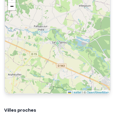
−
Leaflet
|
©
OpenStreetMap
Villes proches