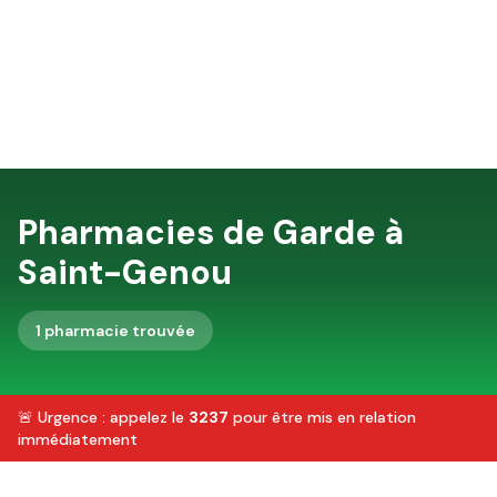
Pharmacies de Garde à
Saint-Genou
1
pharmacie
trouvée
🚨 Urgence : appelez le
3237
pour être mis en relation
immédiatement