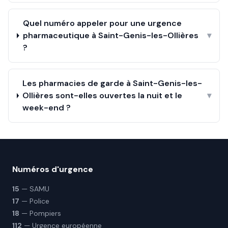
Quel numéro appeler pour une urgence
pharmaceutique à Saint-Genis-les-Ollières
▾
?
Les pharmacies de garde à Saint-Genis-les-
Ollières sont-elles ouvertes la nuit et le
▾
week-end ?
Numéros d'urgence
15
— SAMU
17
— Police
18
— Pompiers
112
— Urgence européenne