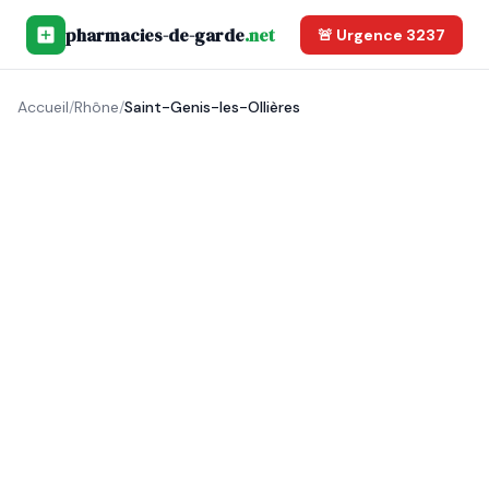
pharmacies-de-garde
.net
🚨 Urgence 3237
Accueil
/
Rhône
/
Saint-Genis-les-Ollières