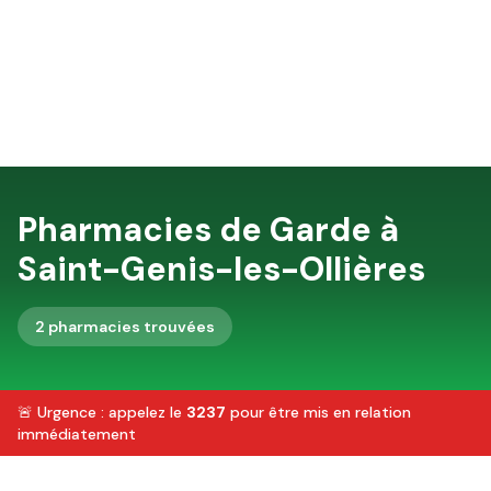
Pharmacies de Garde à
Saint-Genis-les-Ollières
2
pharmacie
s
trouvée
s
🚨 Urgence : appelez le
3237
pour être mis en relation
immédiatement