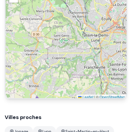
Leaflet
|
©
OpenStreetMap
Villes proches
Jonage
Lyon
Saint-Martin-en-Haut