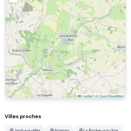
Leaflet
|
©
OpenStreetMap
Villes proches
Jard-sur-Mer
Aizenay
La Roche-sur-Yon