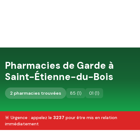
Pharmacies de Garde à
Saint-Étienne-du-Bois
2
pharmacie
s
trouvée
s
85
(
1
)
01
(
1
)
🚨 Urgence : appelez le
3237
pour être mis en relation
immédiatement