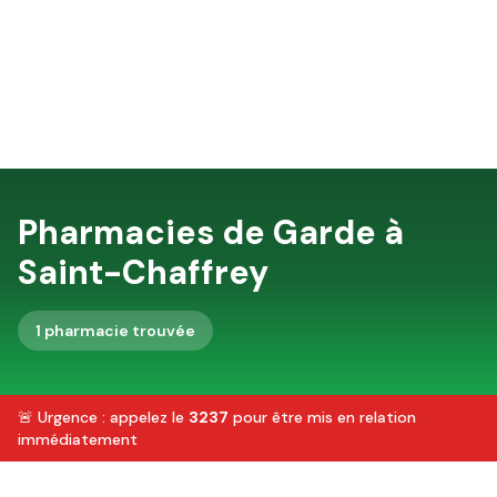
Pharmacies de Garde à
Saint-Chaffrey
1
pharmacie
trouvée
🚨 Urgence : appelez le
3237
pour être mis en relation
immédiatement