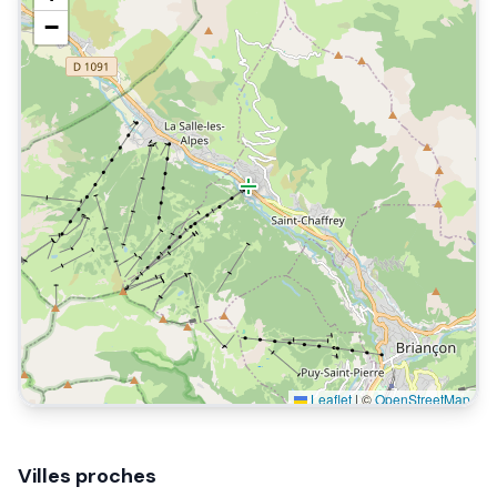
−
Leaflet
|
©
OpenStreetMap
Villes proches