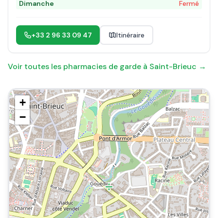
Dimanche
Fermé
+33 2 96 33 09 47
Itinéraire
Voir toutes les pharmacies de garde à
Saint-Brieuc
→
+
−