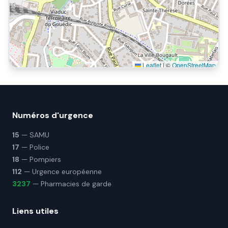
Leaflet
|
©
OpenStreetMap
Numéros d'urgence
15
— SAMU
17
— Police
18
— Pompiers
112
— Urgence européenne
3237
— Pharmacies de garde
Liens utiles