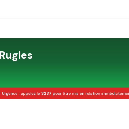
Rugles
 Urgence : appelez le
3237
pour être mis en relation immédiateme