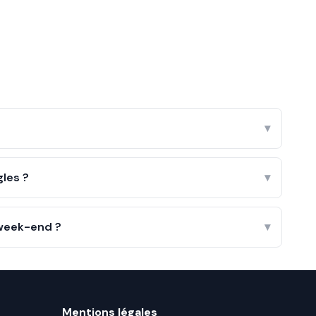
▾
les ?
▾
 week-end ?
▾
Mentions légales