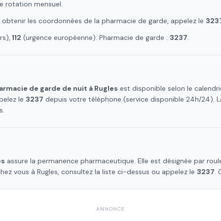
e rotation mensuel.
r obtenir les coordonnées de la pharmacie de garde, appelez le
323
s),
112
(urgence européenne). Pharmacie de garde :
3237
.
armacie de garde de nuit à
Rugles
est disponible selon le calend
pelez le
3237
depuis votre téléphone (service disponible 24h/24).
s
.
es
assure la permanence pharmaceutique. Elle est désignée par roul
chez vous à
Rugles
, consultez la liste ci-dessus ou appelez le
3237
. 
ANNONCE