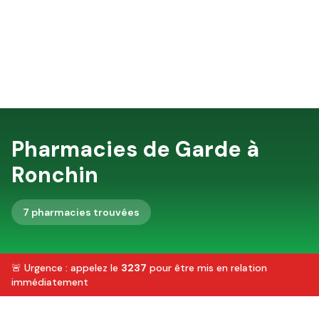
Pharmacies de Garde à
Ronchin
7
pharmacie
s
trouvée
s
🚨 Urgence : appelez le
3237
pour être mis en relation
immédiatement