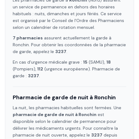
Les pharmacies de garde à
Ronchin
(Nord)
assurent
un service de permanence en dehors des horaires
habituels : nuits, dimanches et jours fériés. Ce service
est organisé par le Conseil de l'Ordre des Pharmaciens
selon un calendrier de rotation mensuel.
7
pharmacie
s
assure
nt
actuellement la garde à
Ronchin
. Pour obtenir les coordonnées de la pharmacie
de garde, appelez le
3237
.
En cas d'urgence médicale grave :
15
(SAMU),
18
(Pompiers),
112
(urgence européenne). Pharmacie de
garde :
3237
.
Pharmacie de garde de nuit à
Ronchin
La nuit, les pharmacies habituelles sont fermées. Une
pharmacie de garde de nuit à
Ronchin
est
disponible selon le calendrier de permanence pour
délivrer les médicaments urgents. Pour connaître la
pharmacie de nuit ouverte, appelez le
3237
depuis