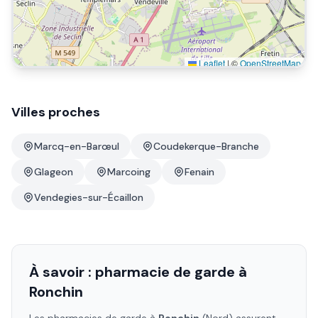
Leaflet
|
©
OpenStreetMap
Villes proches
Marcq-en-Barœul
Coudekerque-Branche
Glageon
Marcoing
Fenain
Vendegies-sur-Écaillon
À savoir : pharmacie de garde à
Ronchin