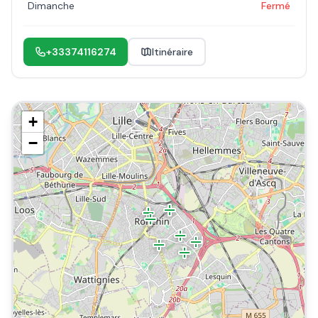
Dimanche
Fermé
+33374116274
Itinéraire
+
−