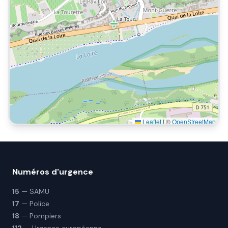
Leaflet
|
©
OpenStreetMap
Numéros d'urgence
15
— SAMU
17
— Police
18
— Pompiers