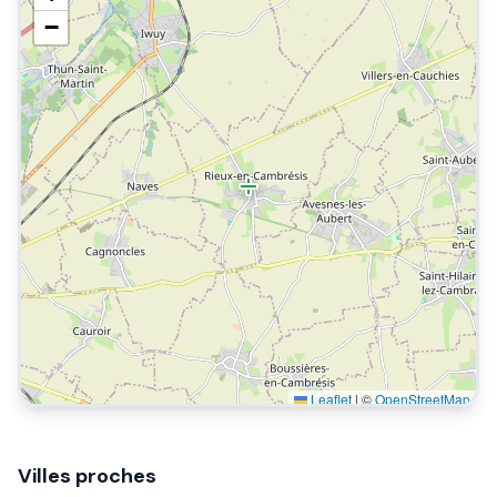
−
Leaflet
|
©
OpenStreetMap
Villes proches