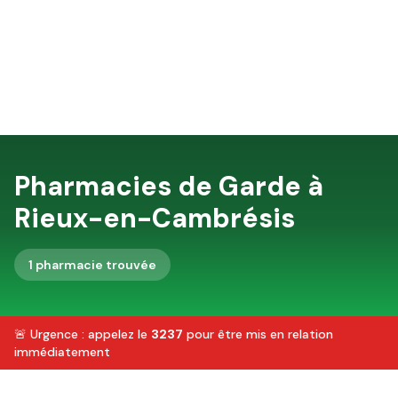
Pharmacies de Garde à
Rieux-en-Cambrésis
1
pharmacie
trouvée
🚨 Urgence : appelez le
3237
pour être mis en relation
immédiatement