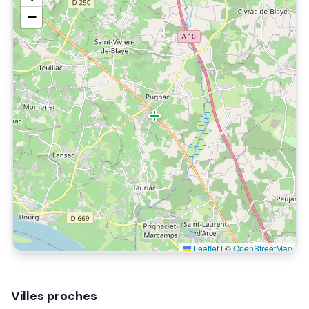
−
Leaflet
|
©
OpenStreetMap
Villes proches