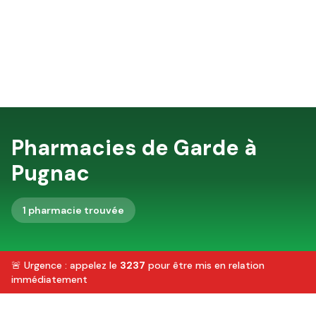
Pharmacies de Garde à
Pugnac
1
pharmacie
trouvée
🚨 Urgence : appelez le
3237
pour être mis en relation
immédiatement