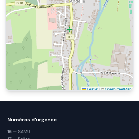
Leaflet
|
©
OpenStreetMap
Numéros d'urgence
15
— SAMU