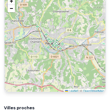
+
−
Leaflet
|
©
OpenStreetMap
Villes proches