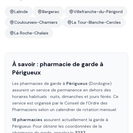
Lalinde
Bergerac
Villefranche-du-Périgord
Coulounieix-Chamiers
La Tour-Blanche-Cercles
La Roche-Chalais
À savoir : pharmacie de garde à
Périgueux
Les pharmacies de garde à
Périgueux
(Dordogne)
assurent un service de permanence en dehors des
horaires habituels : nuits, dimanches et jours fériés. Ce
service est organisé par le Conseil de l'Ordre des
Pharmaciens selon un calendrier de rotation mensuel.
18
pharmacie
s
assure
nt
actuellement la garde à
Périgueux
. Pour obtenir les coordonnées de la
pharmacie de garde, appelez le
3237
.