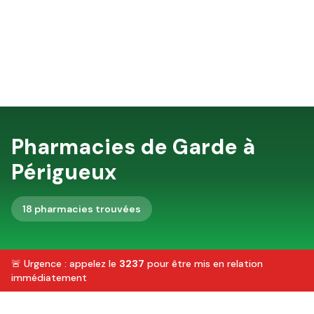
Pharmacies de Garde à
Périgueux
18
pharmacie
s
trouvée
s
🚨 Urgence : appelez le
3237
pour être mis en relation
immédiatement