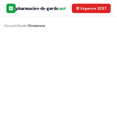
pharmacies-de-garde
.net
🚨 Urgence 3237
Accueil
/
Aude
/
Ornaisons