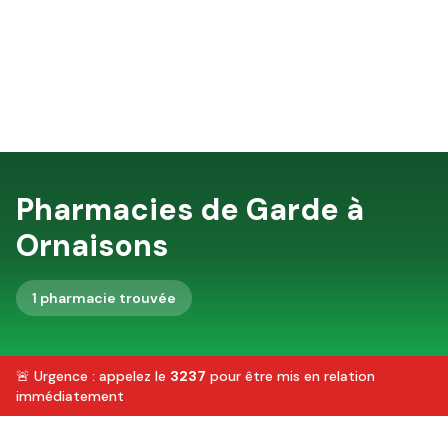
Pharmacies de Garde à
Ornaisons
1
pharmacie
trouvée
🚨 Urgence : appelez le
3237
pour être mis en relation
immédiatement