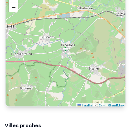
−
Leaflet
|
©
OpenStreetMap
Villes proches