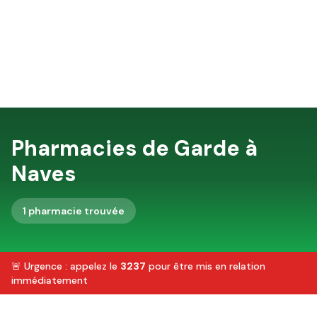
Pharmacies de Garde à
Naves
1
pharmacie
trouvée
🚨 Urgence : appelez le
3237
pour être mis en relation
immédiatement