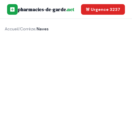
pharmacies-de-garde
.net
🚨 Urgence 3237
Accueil
/
Corrèze
/
Naves