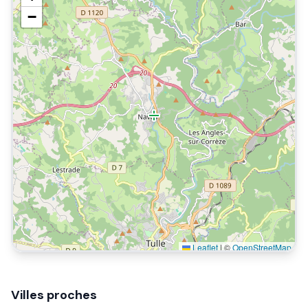
−
Leaflet
|
©
OpenStreetMap
Villes proches