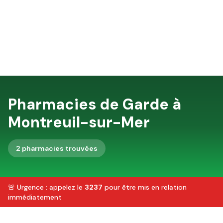
Pharmacies de Garde à
Montreuil-sur-Mer
2
pharmacie
s
trouvée
s
🚨 Urgence : appelez le
3237
pour être mis en relation
immédiatement