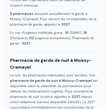
l'Ordre des Pharmaciens selon un calendrier de
rotation mensuel.
5
pharmacie
s
assure
nt
actuellement la garde à
Moissy-Cramayel
. Pour obtenir les coordonnées de la
pharmacie de garde, appelez le
3237
.
En cas d'urgence médicale grave :
15
(SAMU),
18
(Pompiers),
112
(urgence européenne). Pharmacie de
garde :
3237
.
Pharmacie de garde de nuit à
Moissy-
Cramayel
La nuit, les pharmacies habituelles sont fermées. Une
pharmacie de garde de nuit à
Moissy-Cramayel
est
disponible selon le calendrier de permanence pour
délivrer les médicaments urgents. Pour connaître la
pharmacie de nuit ouverte, appelez le
3237
depuis
votre téléphone (service disponible 24h/24). Le 3237
vous indique immédiatement les coordonnées de la