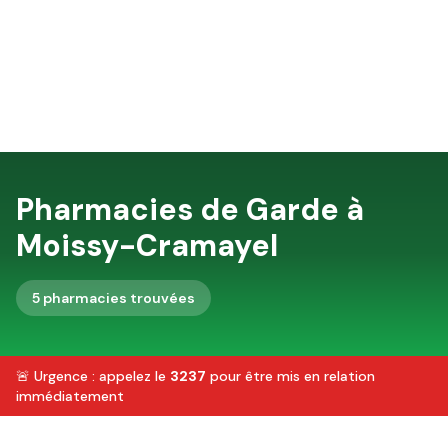
Pharmacies de Garde à
Moissy-Cramayel
5
pharmacie
s
trouvée
s
🚨 Urgence : appelez le
3237
pour être mis en relation
immédiatement