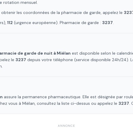
e rotation mensuel.
r obtenir les coordonnées de la pharmacie de garde, appelez le
323
s),
112
(urgence européenne). Pharmacie de garde :
3237
.
armacie de garde de nuit à
Miélan
est disponible selon le calend
pelez le
3237
depuis votre téléphone (service disponible 24h/24).
n
.
an
assure la permanence pharmaceutique. Elle est désignée par roul
chez vous à
Miélan
, consultez la liste ci-dessus ou appelez le
3237
. 
ANNONCE