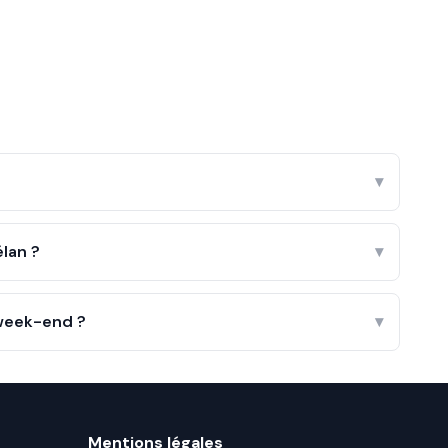
▾
lan ?
▾
 week-end ?
▾
Mentions légales