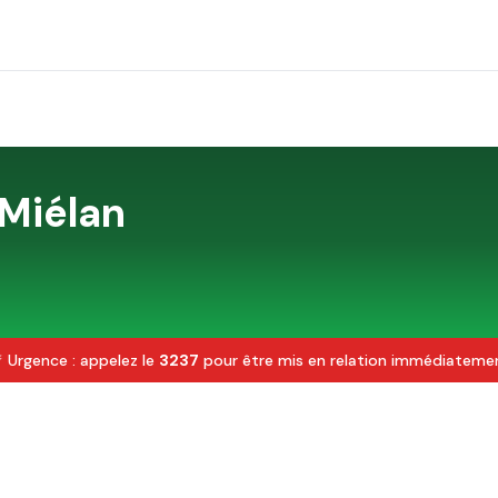
Miélan
 Urgence : appelez le
3237
pour être mis en relation immédiateme