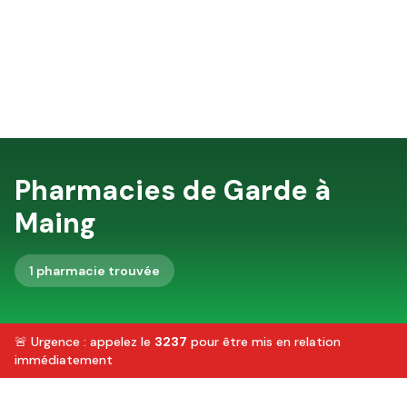
Pharmacies de Garde à
Maing
1
pharmacie
trouvée
🚨 Urgence : appelez le
3237
pour être mis en relation
immédiatement