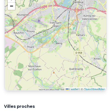
−
Leaflet
|
©
OpenStreetMap
Villes proches