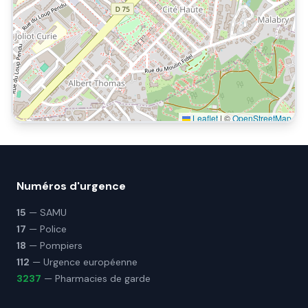
Leaflet
|
©
OpenStreetMap
Numéros d'urgence
15
— SAMU
17
— Police
18
— Pompiers
112
— Urgence européenne
3237
— Pharmacies de garde