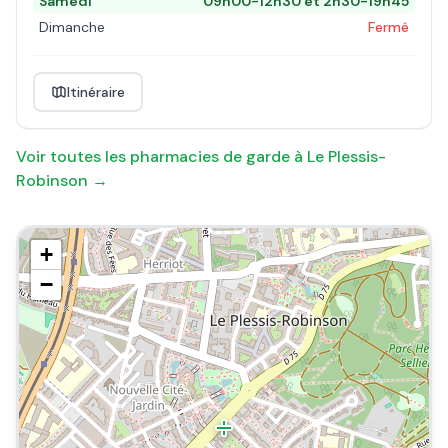
Samedi
09h00-12h30 et 2h30-19h45
Dimanche
Fermé
Itinéraire
Voir toutes les pharmacies de garde à
Le Plessis-
Robinson
→
+
−