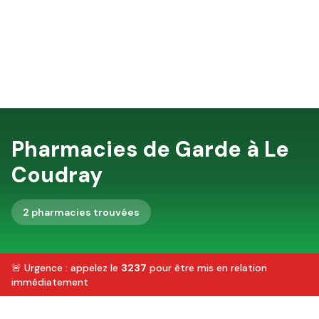
Pharmacies de Garde à
Le
Coudray
2
pharmacie
s
trouvée
s
🚨 Urgence : appelez le
3237
pour être mis en relation
immédiatement