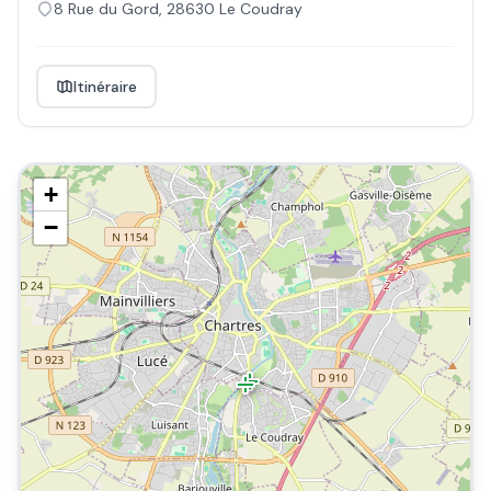
8 Rue du Gord
,
28630
Le Coudray
Itinéraire
+
−