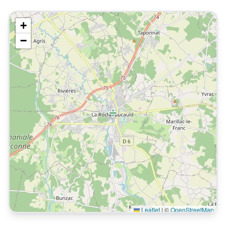
+
−
Leaflet
|
©
OpenStreetMap