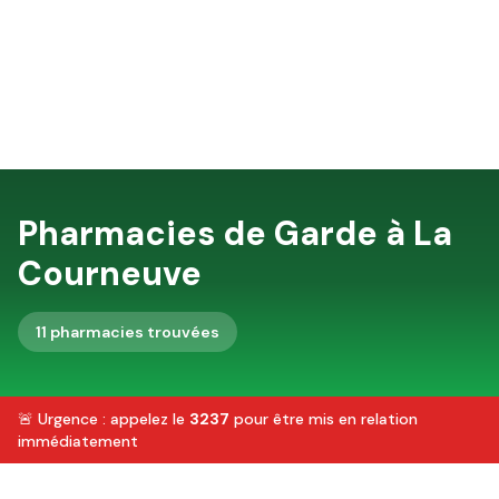
Pharmacies de Garde à
La
Courneuve
11
pharmacie
s
trouvée
s
🚨 Urgence : appelez le
3237
pour être mis en relation
immédiatement