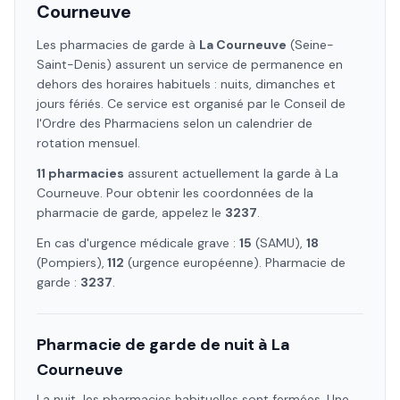
Courneuve
Les pharmacies de garde à
La Courneuve
(Seine-
Saint-Denis)
assurent un service de permanence en
dehors des horaires habituels : nuits, dimanches et
jours fériés. Ce service est organisé par le Conseil de
l'Ordre des Pharmaciens selon un calendrier de
rotation mensuel.
11
pharmacie
s
assure
nt
actuellement la garde à
La
Courneuve
. Pour obtenir les coordonnées de la
pharmacie de garde, appelez le
3237
.
En cas d'urgence médicale grave :
15
(SAMU),
18
(Pompiers),
112
(urgence européenne). Pharmacie de
garde :
3237
.
Pharmacie de garde de nuit à
La
Courneuve
La nuit, les pharmacies habituelles sont fermées. Une