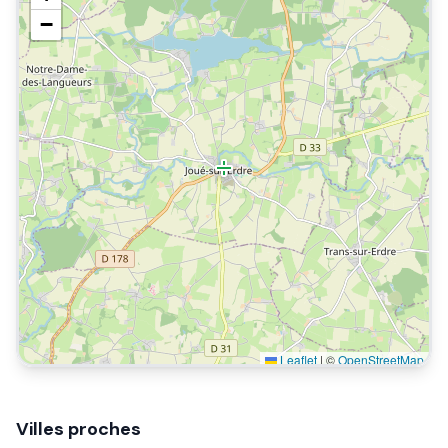
−
Leaflet
|
©
OpenStreetMap
Villes proches