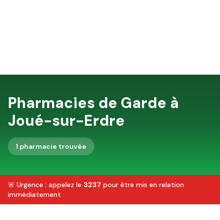
Pharmacies de Garde à
Joué-sur-Erdre
1
pharmacie
trouvée
🚨 Urgence : appelez le
3237
pour être mis en relation
immédiatement