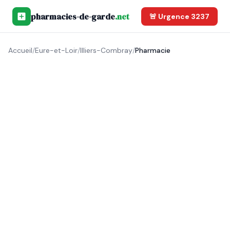
pharmacies-de-garde
.net
🚨 Urgence 3237
Accueil
/
Eure-et-Loir
/
Illiers-Combray
/
Pharmacie