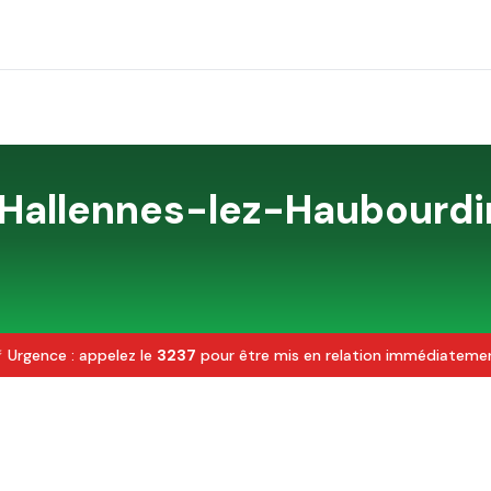
Hallennes-lez-Haubourdi
 Urgence : appelez le
3237
pour être mis en relation immédiateme