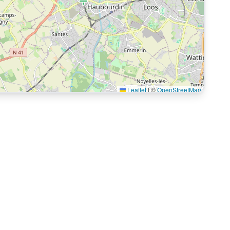
Leaflet
|
©
OpenStreetMap