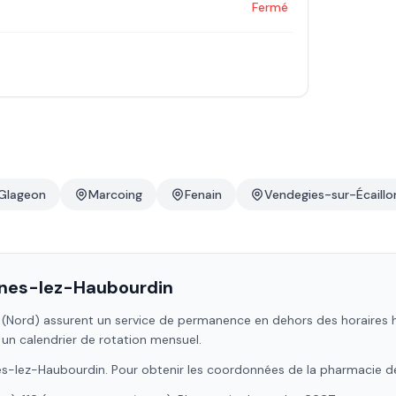
Fermé
Glageon
Marcoing
Fenain
Vendegies-sur-Écaillo
nnes-lez-Haubourdin
(Nord)
assurent un service de permanence en dehors des horaires hab
 un calendrier de rotation mensuel.
es-lez-Haubourdin
. Pour obtenir les coordonnées de la pharmacie d