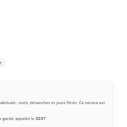
n
ituels : nuits, dimanches et jours fériés. Ce service est
e garde, appelez le
3237
.