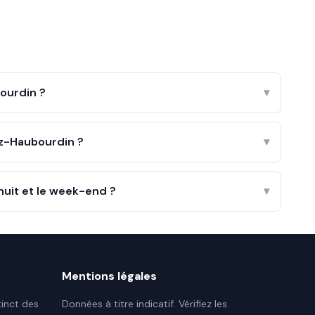
ourdin ?
▾
z-Haubourdin ?
▾
nuit et le week-end ?
▾
Mentions légales
tinct des
Données à titre indicatif. Vérifiez les