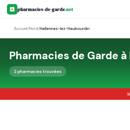
pharmacies-de-garde
.net
Accueil
/
Nord
/
Hallennes-lez-Haubourdin
Pharmacies de Garde à
2
pharmacie
s
trouvée
s
