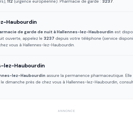
s),
112
(urgence européenne). Pharmacie de garde :
3237
.
ez-Haubourdin
armacie de garde de nuit à
Hallennes-lez-Haubourdin
est dispo
it ouverte, appelez le
3237
depuis votre téléphone (service dispon
 chez vous à
Hallennes-lez-Haubourdin
.
s-lez-Haubourdin
ennes-lez-Haubourdin
assure la permanence pharmaceutique. Elle e
e le dimanche près de chez vous à
Hallennes-lez-Haubourdin
, consul
ANNONCE