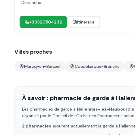
Dimanche
+33320504232
Itinéraire
Villes proches
Marcq-en-Barœul
Coudekerque-Branche
À savoir : pharmacie de garde à
Halle
Les pharmacies de garde à
Hallennes-lez-Haubourdin
organisé par le Conseil de l'Ordre des Pharmaciens selon
2
pharmacie
s
assure
nt
actuellement la garde à
Hallenn