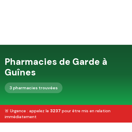
Pharmacies de Garde à
Guînes
3
pharmacie
s
trouvée
s
🚨 Urgence : appelez le
3237
pour être mis en relation
immédiatement