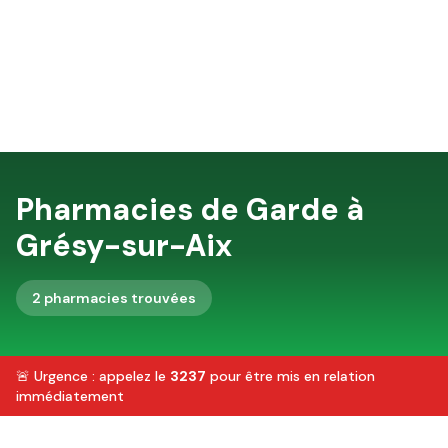
Pharmacies de Garde à
Grésy-sur-Aix
2
pharmacie
s
trouvée
s
🚨 Urgence : appelez le
3237
pour être mis en relation
immédiatement