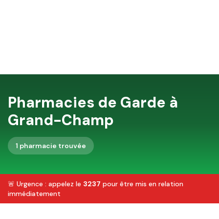
Pharmacies de Garde à
Grand-Champ
1
pharmacie
trouvée
🚨 Urgence : appelez le
3237
pour être mis en relation
immédiatement