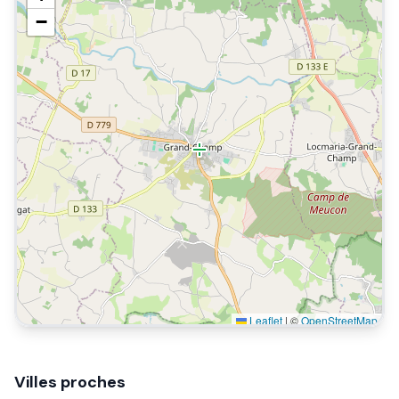
−
Leaflet
|
©
OpenStreetMap
Villes proches