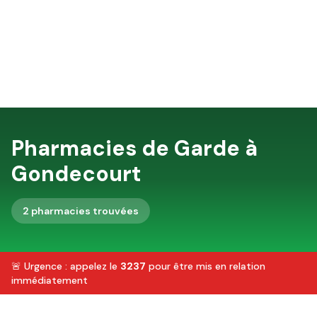
Pharmacies de Garde à
Gondecourt
2
pharmacie
s
trouvée
s
🚨 Urgence : appelez le
3237
pour être mis en relation
immédiatement