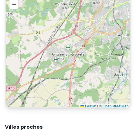
−
Leaflet
|
©
OpenStreetMap
Villes proches