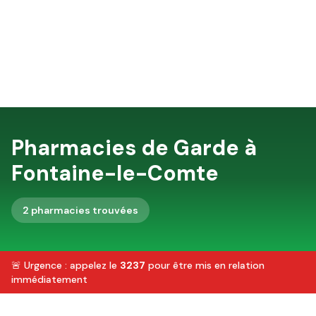
Pharmacies de Garde à
Fontaine-le-Comte
2
pharmacie
s
trouvée
s
🚨 Urgence : appelez le
3237
pour être mis en relation
immédiatement