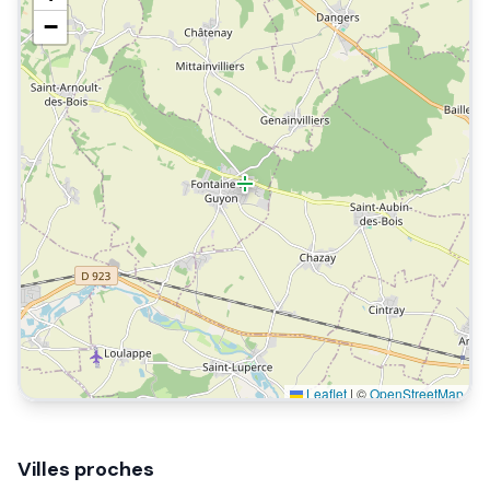
−
Leaflet
|
©
OpenStreetMap
Villes proches