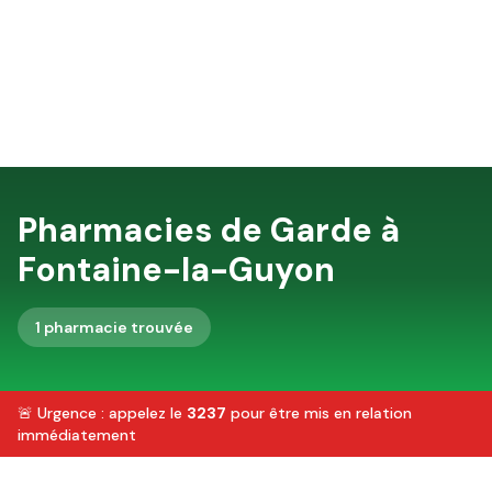
Pharmacies de Garde à
Fontaine-la-Guyon
1
pharmacie
trouvée
🚨 Urgence : appelez le
3237
pour être mis en relation
immédiatement