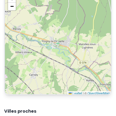
−
Leaflet
|
©
OpenStreetMap
Villes proches