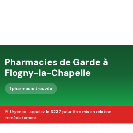
Pharmacies de Garde à
Flogny-la-Chapelle
1
pharmacie
trouvée
🚨 Urgence : appelez le
3237
pour être mis en relation
immédiatement