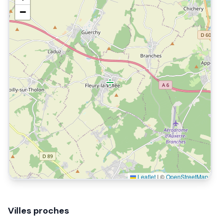
−
Leaflet
|
©
OpenStreetMap
Villes proches