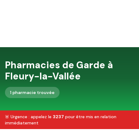
Pharmacies de Garde à
Fleury-la-Vallée
1
pharmacie
trouvée
🚨 Urgence : appelez le
3237
pour être mis en relation
immédiatement