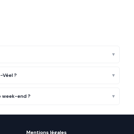
?
▾
-Véel ?
▾
le week-end ?
▾
Mentions légales