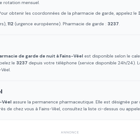
e rotation mensuel.
 Pour obtenir les coordonnées de la pharmacie de garde, appelez le
s),
112
(urgence européenne). Pharmacie de garde :
3237
.
armacie de garde de nuit à
Fains-Véel
est disponible selon le ca
pelez le
3237
depuis votre téléphone (service disponible 24h/24).
-Véel
.
l
-Véel
assure la permanence pharmaceutique. Elle est désignée par 
près de chez vous à
Fains-Véel
, consultez la liste ci-dessus ou appel
ANNONCE