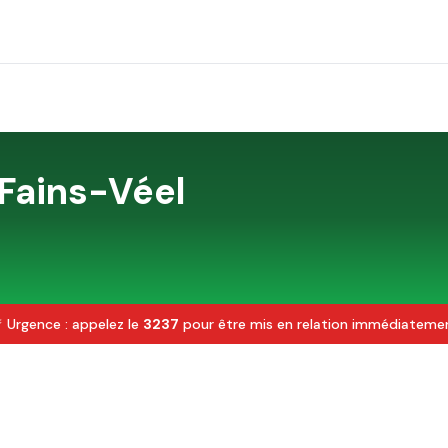
Fains-Véel
 Urgence : appelez le
3237
pour être mis en relation immédiateme