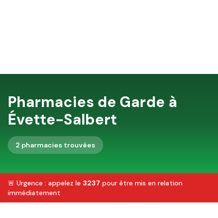
Pharmacies de Garde à
Évette-Salbert
2
pharmacie
s
trouvée
s
🚨 Urgence : appelez le
3237
pour être mis en relation
immédiatement