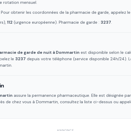
e rotation mensuel.
. Pour obtenir les coordonnées de la pharmacie de garde, appelez l
s),
112
(urgence européenne). Pharmacie de garde :
3237
.
armacie de garde de nuit à
Dommartin
est disponible selon le c
pelez le
3237
depuis votre téléphone (service disponible 24h/24).
artin
.
in
artin
assure la permanence pharmaceutique. Elle est désignée par 
près de chez vous à
Dommartin
, consultez la liste ci-dessus ou appel
ANNONCE