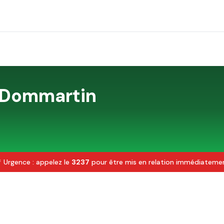
Dommartin
 Urgence : appelez le
3237
pour être mis en relation immédiateme