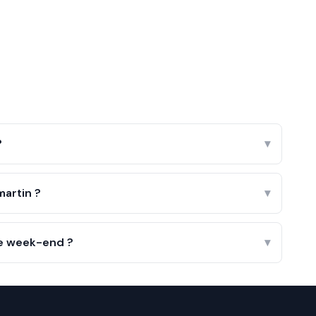
?
▾
artin ?
▾
le week-end ?
▾