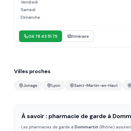
Vendredi
Samedi
Dimanche
04 78 43 51 75
Itinéraire
Villes proches
Jonage
Lyon
Saint-Martin-en-Haut
À savoir : pharmacie de garde à
Domma
Les pharmacies de garde à
Dommartin
(Rhône)
assurent