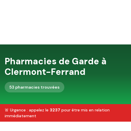
Pharmacies de Garde à
Clermont-Ferrand
53
pharmacie
s
trouvée
s
🚨 Urgence : appelez le
3237
pour être mis en relation
immédiatement