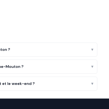
ton ?
▾
ne-Mouton ?
▾
 et le week-end ?
▾