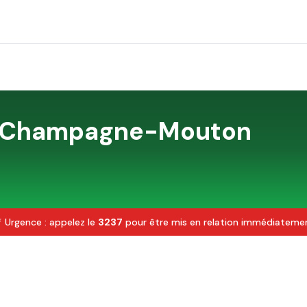
Champagne-Mouton
 Urgence : appelez le
3237
pour être mis en relation immédiateme