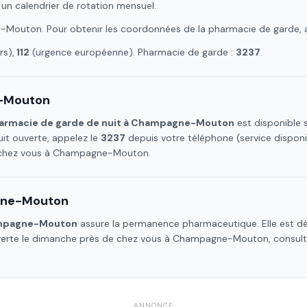
 un calendrier de rotation mensuel.
-Mouton
. Pour obtenir les coordonnées de la pharmacie de garde, 
s),
112
(urgence européenne). Pharmacie de garde :
3237
.
-Mouton
armacie de garde de nuit à
Champagne-Mouton
est disponible s
it ouverte, appelez le
3237
depuis votre téléphone (service dispon
 chez vous à
Champagne-Mouton
.
ne-Mouton
pagne-Mouton
assure la permanence pharmaceutique. Elle est dés
verte le dimanche près de chez vous à
Champagne-Mouton
, consul
ANNONCE