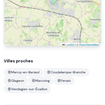
Leaflet
|
©
OpenStreetMap
Villes proches
Marcq-en-Barœul
Coudekerque-Branche
Glageon
Marcoing
Fenain
Vendegies-sur-Écaillon