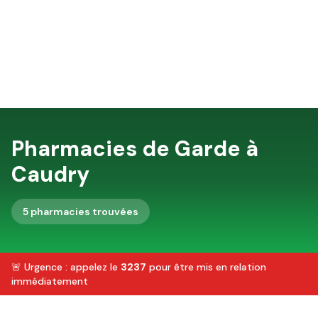
Pharmacies de Garde à
Caudry
5
pharmacie
s
trouvée
s
🚨 Urgence : appelez le
3237
pour être mis en relation
immédiatement