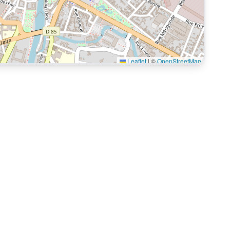
Leaflet
|
©
OpenStreetMap