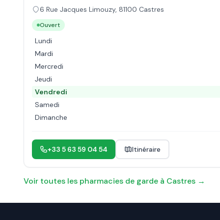
6 Rue Jacques Limouzy
,
81100
Castres
Ouvert
Lundi
Mardi
Mercredi
Jeudi
Vendredi
Samedi
Dimanche
+33 5 63 59 04 54
Itinéraire
Voir toutes les pharmacies de garde à
Castres
→