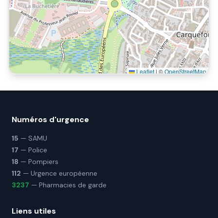
Leaflet
|
©
OpenStreetMap
Numéros d'urgence
15
— SAMU
17
— Police
18
— Pompiers
112
— Urgence européenne
3237
— Pharmacies de garde
Liens utiles