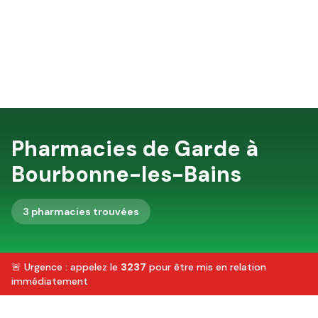
Pharmacies de Garde à
Bourbonne-les-Bains
3
pharmacie
s
trouvée
s
🚨 Urgence : appelez le
3237
pour être mis en relation
immédiatement