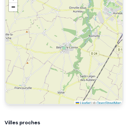
−
Leaflet
|
©
OpenStreetMap
Villes proches