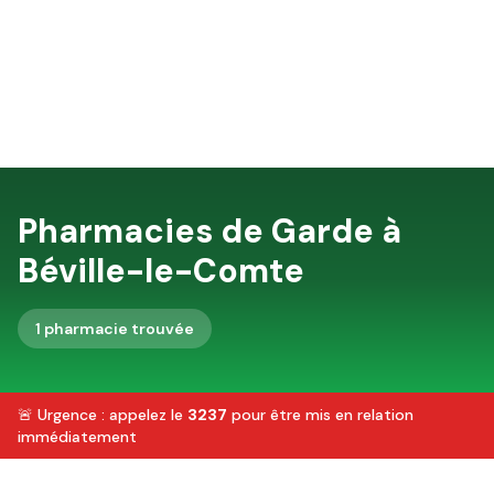
Pharmacies de Garde à
Béville-le-Comte
1
pharmacie
trouvée
🚨 Urgence : appelez le
3237
pour être mis en relation
immédiatement