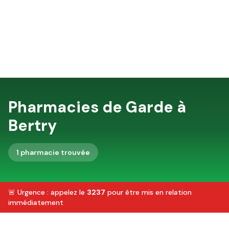
Pharmacies de Garde à
Bertry
1
pharmacie
trouvée
🚨 Urgence : appelez le
3237
pour être mis en relation
immédiatement