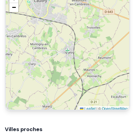
−
Leaflet
|
©
OpenStreetMap
Villes proches