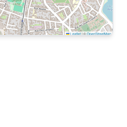
Leaflet
|
©
OpenStreetMap