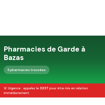
Pharmacies de Garde à
Bazas
5
pharmacie
s
trouvée
s
🚨 Urgence : appelez le
3237
pour être mis en relation
immédiatement