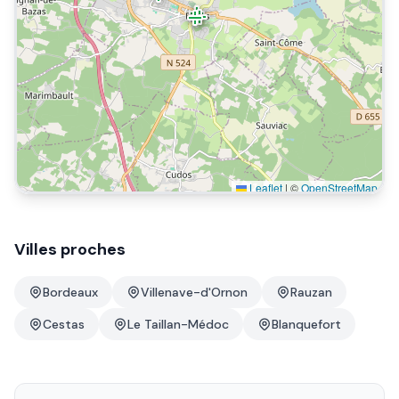
Leaflet
|
©
OpenStreetMap
Villes proches
Bordeaux
Villenave-d'Ornon
Rauzan
Cestas
Le Taillan-Médoc
Blanquefort