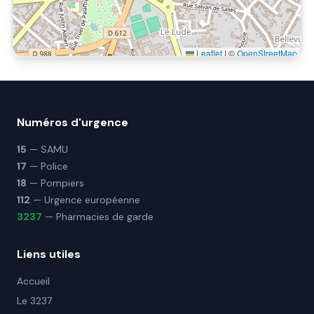
Leaflet
|
©
OpenStreetMap
Numéros d'urgence
15
— SAMU
17
— Police
18
— Pompiers
112
— Urgence européenne
3237
— Pharmacies de garde
Liens utiles
Accueil
Le 3237