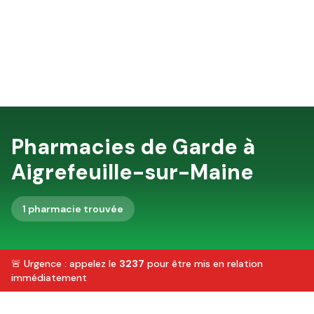
Pharmacies de Garde à
Aigrefeuille-sur-Maine
1
pharmacie
trouvée
🚨 Urgence : appelez le
3237
pour être mis en relation
immédiatement