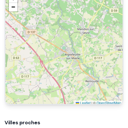
−
Leaflet
|
©
OpenStreetMap
Villes proches