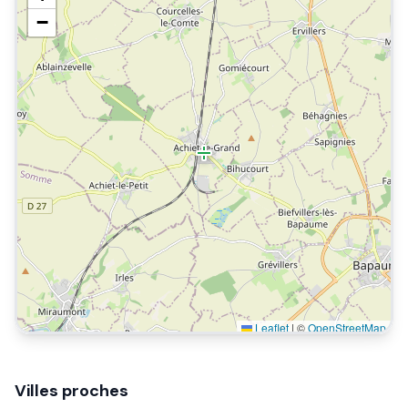
−
Leaflet
|
©
OpenStreetMap
Villes proches