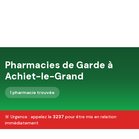
Pharmacies de Garde à
Achiet-le-Grand
1
pharmacie
trouvée
🚨 Urgence : appelez le
3237
pour être mis en relation
immédiatement