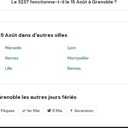
Le 3237 fonctionne-t-il le 15 Août à Grenoble ?
15 Août
dans d'autres villes
Marseille
Lyon
Nantes
Montpellier
Lille
Rennes
Grenoble
les autres jours fériés
e Pâques
🌿
1er Mai
🕊️
8 Mai
✝️
Ascension