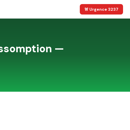
🚨 Urgence 3237
ssomption —