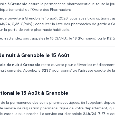
arde à
Grenoble
assure la permanence pharmaceutique toute la journ
l départemental de l'Ordre des Pharmaciens.
arde ouverte à
Grenoble
le
15 août
2026
, vous avez trois options : a
4h/24, 0,35 €/min) ; consulter la liste des pharmacies de garde à
G
ur la porte de votre pharmacie habituelle.
e, n'attendez pas : appelez le
15
(SAMU), le
18
(Pompiers) ou le
112
(
e nuit à
Grenoble
le
15 Août
ie de nuit à
Grenoble
reste ouverte pour délivrer les médicamen
nuit suivante. Appelez le
3237
pour connaître l'adresse exacte de l
ional le
15 Août
à
Grenoble
 de la permanence des soins pharmaceutiques. En l'appelant depui
 le service de régulation pharmaceutique de votre département, qu
 garde la plus proche. Le service est disponible
24h/24, 7j/7
, y co