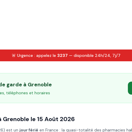
🚨 Urgence : appelez le
3237
— disponible 24h/24, 7j/7
 de garde à
Grenoble
es, téléphones et horaires
à
Grenoble
le
15 Août
2026
26
) est un
jour férié
en France : la quasi-totalité des pharmacies ha