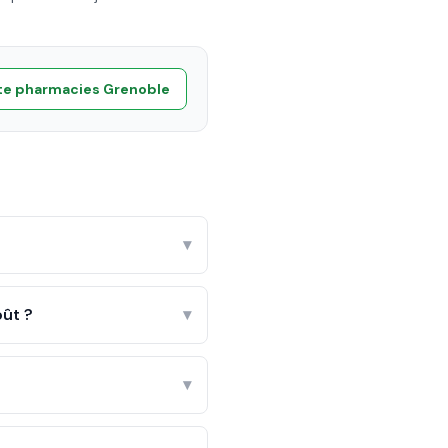
te pharmacies
Grenoble
▾
ût ?
▾
▾