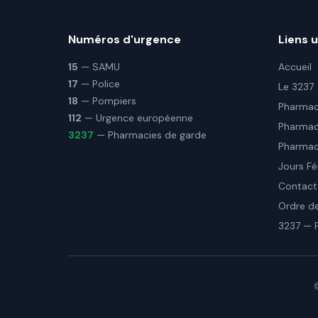
Numéros d'urgence
Liens u
15
— SAMU
Accueil
17
— Police
Le 3237
18
— Pompiers
Pharmaci
112
— Urgence européenne
Pharmac
3237
— Pharmacies de garde
Pharmaci
Jours Fé
Contact
Ordre d
3237 — 