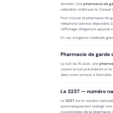
fermées. Une
pharmacie de g
calendrier établi par le Consei
Pour trouver la pharmacie de g
téléphone (service disponible 2
l'affichage obligatoire apposé s
En cas d'urgence médicale grav
Pharmacie de garde d
La nuit du
15 août
, une
pharmac
couvre la nuit précédente et la 
dans votre secteur à
Grenoble
.
Le 3237 — numéro nat
Le
3237
est le numéro national
automatiquement redirigé vers
coordonnées de la pharmacie de