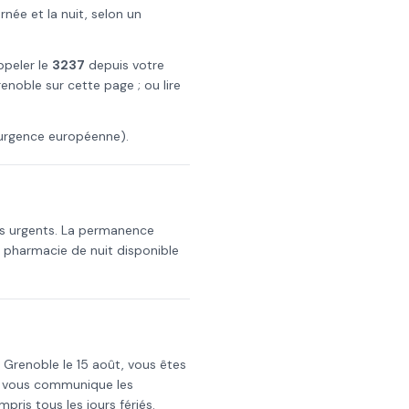
ée et la nuit, selon un
ppeler le
3237
depuis votre
renoble
sur cette page ; ou lire
urgence européenne).
ts urgents. La permanence
a pharmacie de nuit disponible
s
Grenoble
le
15 août
, vous êtes
i vous communique les
mpris tous les jours fériés.